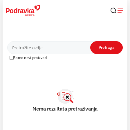
Skip
to
content
Proizvodi
Pretraga
Samo novi proizvodi
Nema rezultata pretraživanja