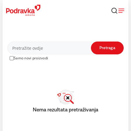
Skip
to
content
Proizvodi
Pretraga
Samo novi proizvodi
Nema rezultata pretraživanja