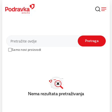
Skip
to
content
Proizvodi
Pretraga
Samo novi proizvodi
Nema rezultata pretraživanja