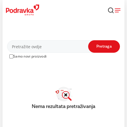
Skip
to
content
Proizvodi
Pretraga
Samo novi proizvodi
Nema rezultata pretraživanja