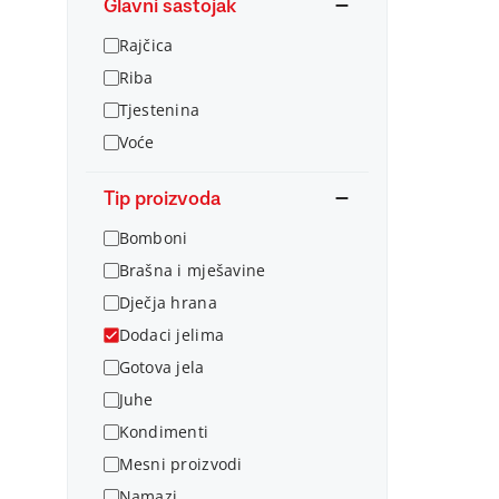
Glavni sastojak
Rajčica
Riba
Tjestenina
Voće
Tip proizvoda
Bomboni
Brašna i mješavine
Dječja hrana
Dodaci jelima
Gotova jela
Juhe
Kondimenti
Mesni proizvodi
Namazi