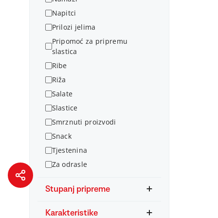
Napitci
Prilozi jelima
Pripomoć za pripremu
slastica
Ribe
Riža
Salate
Slastice
Smrznuti proizvodi
Snack
Tjestenina
Za odrasle
Stupanj pripreme
Karakteristike