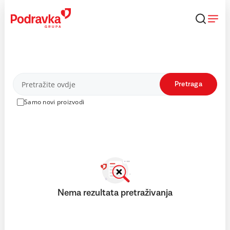
Skip
to
content
Proizvodi
Pretraga
Samo novi proizvodi
Nema rezultata pretraživanja