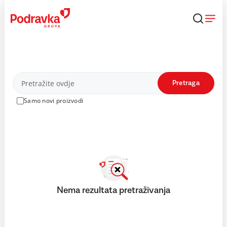
Skip
to
content
Proizvodi
Pretraga
Samo novi proizvodi
Nema rezultata pretraživanja