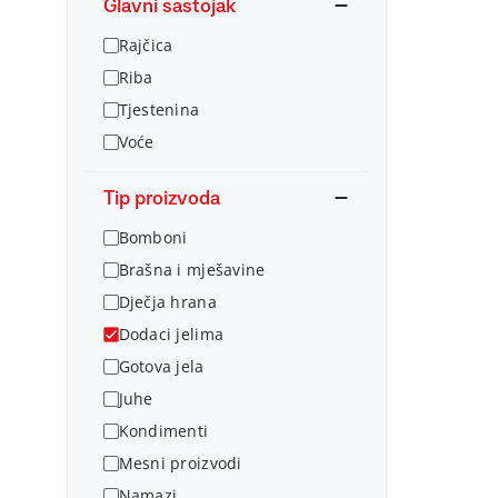
Glavni sastojak
Rajčica
Riba
Tjestenina
Voće
Tip proizvoda
Bomboni
Brašna i mješavine
Dječja hrana
Dodaci jelima
Gotova jela
Juhe
Kondimenti
Mesni proizvodi
Namazi