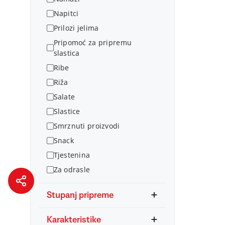
Napitci
Prilozi jelima
Pripomoć za pripremu
slastica
Ribe
Riža
Salate
Slastice
Smrznuti proizvodi
Snack
Tjestenina
Za odrasle
Stupanj pripreme
Karakteristike