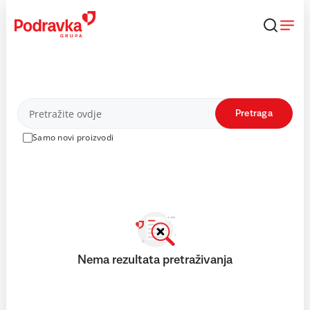
Skip
to
content
Proizvodi
Pretraga
Samo novi proizvodi
Nema rezultata pretraživanja