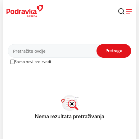
Skip
to
content
Proizvodi
Pretraga
Samo novi proizvodi
Nema rezultata pretraživanja