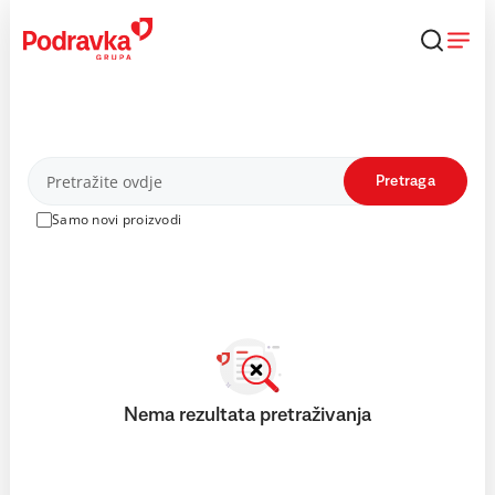
Skip
to
content
Proizvodi
Pretraga
Samo novi proizvodi
Nema rezultata pretraživanja