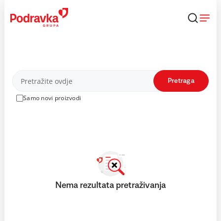
Skip
to
content
Proizvodi
Pretraga
Samo novi proizvodi
Nema rezultata pretraživanja