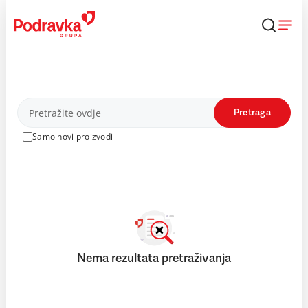
Skip
to
content
Proizvodi
Pretraga
Samo novi proizvodi
Nema rezultata pretraživanja