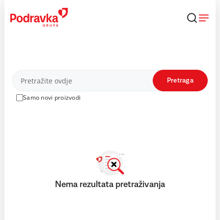
Skip
to
content
Proizvodi
Pretraga
Samo novi proizvodi
Nema rezultata pretraživanja