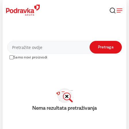
Skip
to
content
Proizvodi
Pretraga
Samo novi proizvodi
Nema rezultata pretraživanja