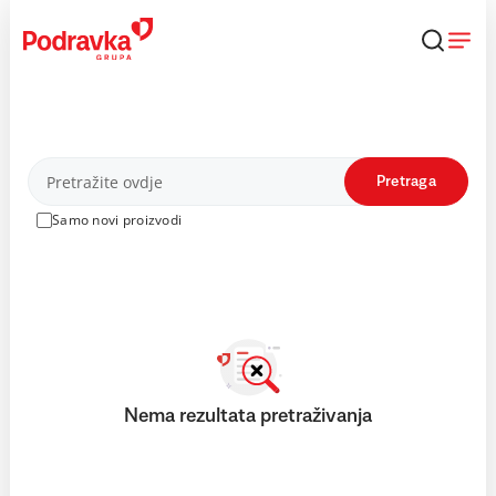
Skip
to
content
Proizvodi
Pretraga
Samo novi proizvodi
Nema rezultata pretraživanja