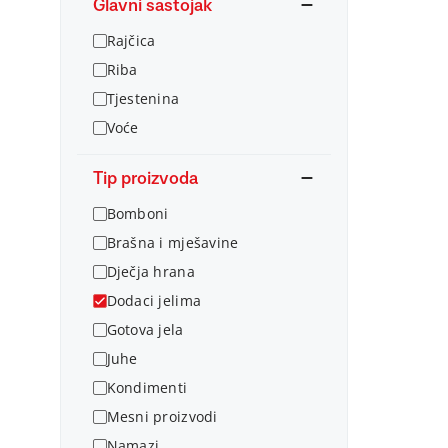
Glavni sastojak
Rajčica
Riba
Tjestenina
Voće
Tip proizvoda
Bomboni
Brašna i mješavine
Dječja hrana
Dodaci jelima
Gotova jela
Juhe
Kondimenti
Mesni proizvodi
Namazi