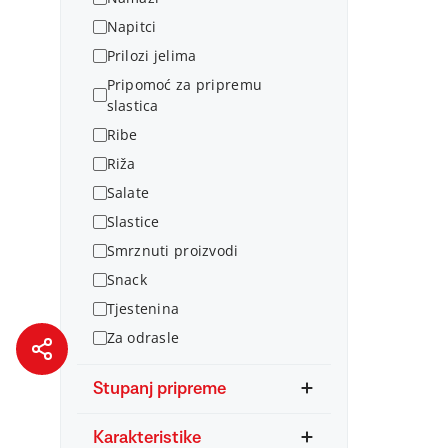
Napitci
Prilozi jelima
Pripomoć za pripremu
slastica
Ribe
Riža
Salate
Slastice
Smrznuti proizvodi
Snack
Tjestenina
Za odrasle
Stupanj pripreme
Karakteristike