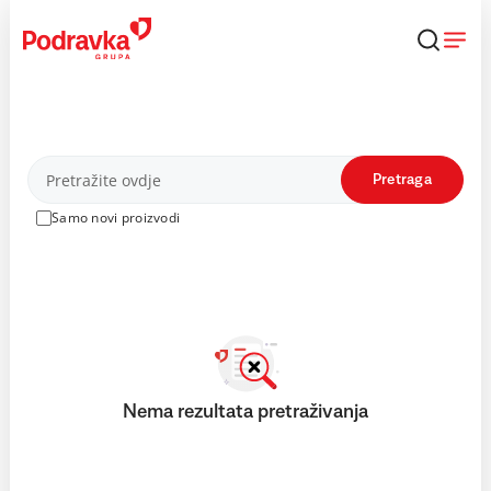
Skip
to
content
Proizvodi
Pretraga
Samo novi proizvodi
Nema rezultata pretraživanja