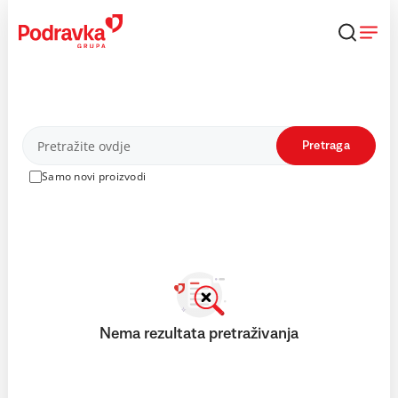
Skip
to
content
Proizvodi
Pretraga
Samo novi proizvodi
Nema rezultata pretraživanja