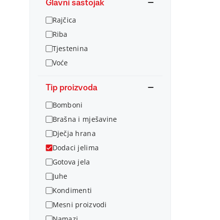
Glavni sastojak
Rajčica
Riba
Tjestenina
Voće
Tip proizvoda
Bomboni
Brašna i mješavine
Dječja hrana
Dodaci jelima
Gotova jela
Juhe
Kondimenti
Mesni proizvodi
Namazi