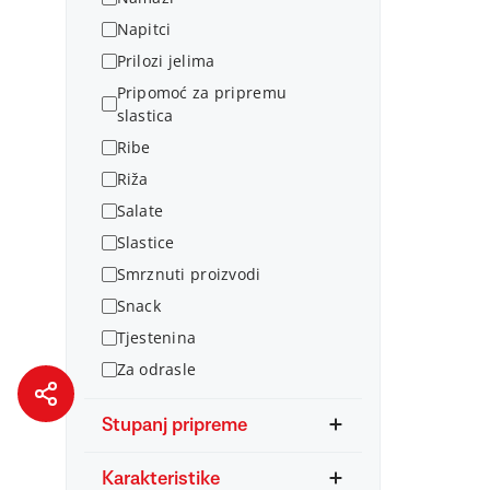
Napitci
Prilozi jelima
Pripomoć za pripremu
slastica
Ribe
Riža
Salate
Slastice
Smrznuti proizvodi
Snack
Tjestenina
Za odrasle
Stupanj pripreme
Karakteristike