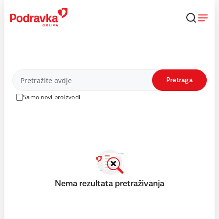
Skip
to
content
Proizvodi
Pretraga
Samo novi proizvodi
Nema rezultata pretraživanja