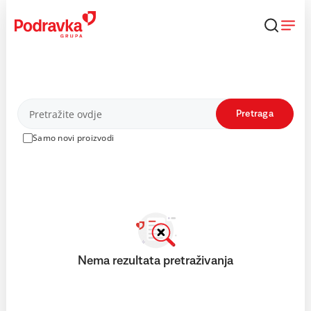
Skip
to
content
Proizvodi
Pretraga
Samo novi proizvodi
Nema rezultata pretraživanja