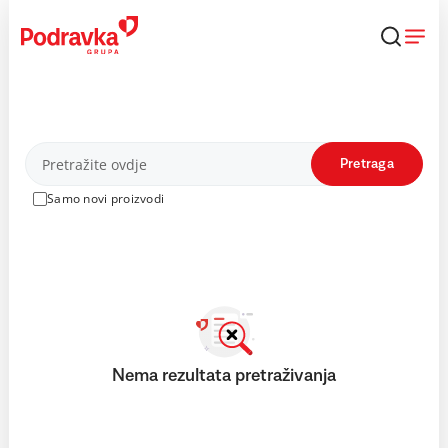
Skip
to
content
Proizvodi
Pretraga
Samo novi proizvodi
Nema rezultata pretraživanja