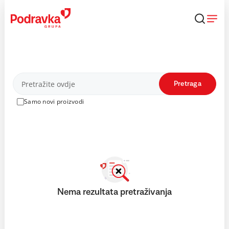
Skip
to
content
Proizvodi
Pretraga
Samo novi proizvodi
Nema rezultata pretraživanja