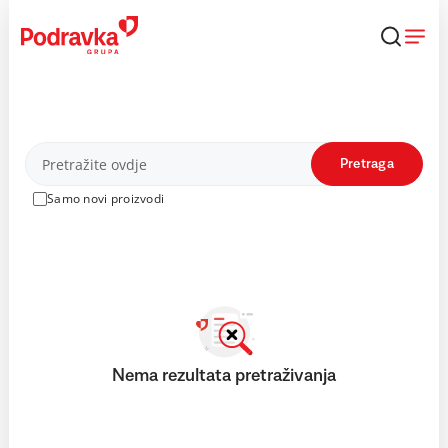
Skip
to
content
Proizvodi
Pretraga
Samo novi proizvodi
Nema rezultata pretraživanja