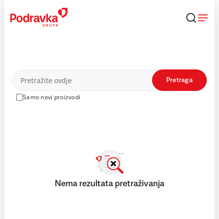
Skip
to
content
Proizvodi
Pretraga
Samo novi proizvodi
Nema rezultata pretraživanja