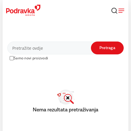
Skip
to
content
Proizvodi
Pretraga
Samo novi proizvodi
Nema rezultata pretraživanja