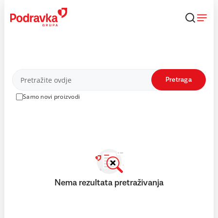
Skip
to
content
Proizvodi
Pretraga
Samo novi proizvodi
Nema rezultata pretraživanja