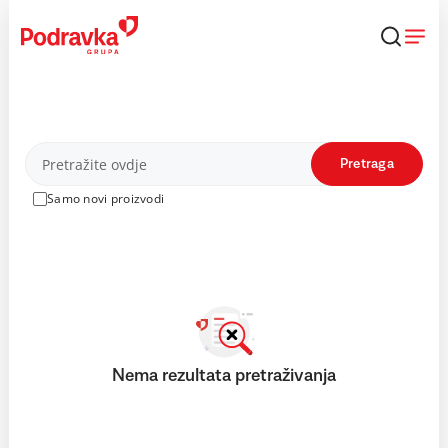
Skip
to
content
Proizvodi
Pretraga
Samo novi proizvodi
Nema rezultata pretraživanja