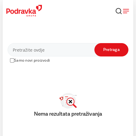
Skip
to
content
Proizvodi
Pretraga
Samo novi proizvodi
Nema rezultata pretraživanja