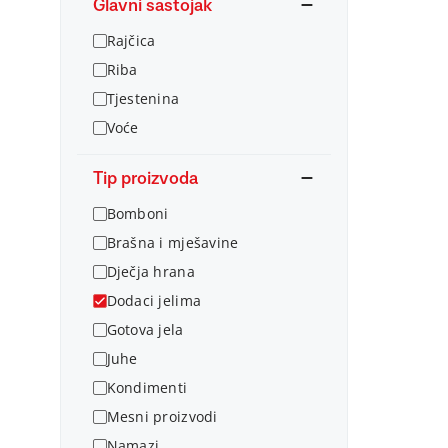
Glavni sastojak
Rajčica
Riba
Tjestenina
Voće
Tip proizvoda
Bomboni
Brašna i mješavine
Dječja hrana
Dodaci jelima
Gotova jela
Juhe
Kondimenti
Mesni proizvodi
Namazi