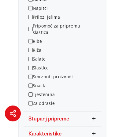
Napitci
Prilozi jelima
Pripomoć za pripremu
slastica
Ribe
Riža
Salate
Slastice
Smrznuti proizvodi
Snack
Tjestenina
Za odrasle
Stupanj pripreme
Karakteristike