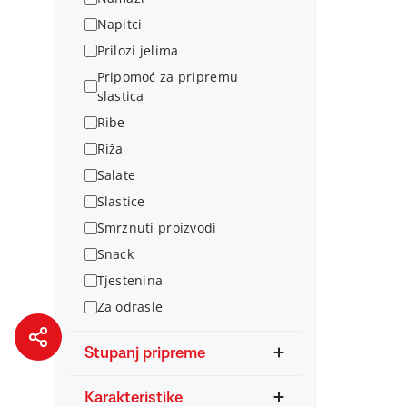
Napitci
Prilozi jelima
Pripomoć za pripremu
slastica
Ribe
Riža
Salate
Slastice
Smrznuti proizvodi
Snack
Tjestenina
Za odrasle
Stupanj pripreme
Karakteristike