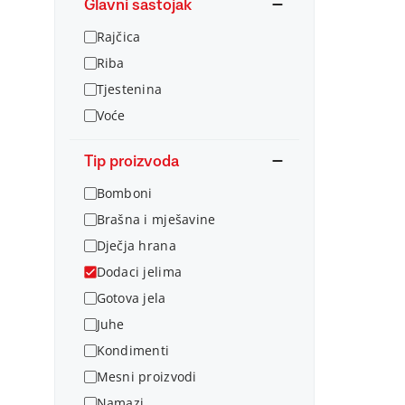
Glavni sastojak
Rajčica
Riba
Tjestenina
Voće
Tip proizvoda
Bomboni
Brašna i mješavine
Dječja hrana
Dodaci jelima
Gotova jela
Juhe
Kondimenti
Mesni proizvodi
Namazi