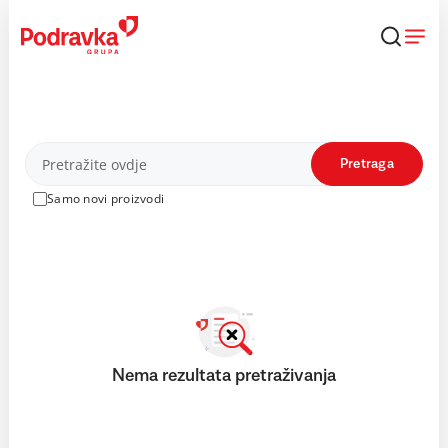
Skip
to
content
Proizvodi
Pretraga
Samo novi proizvodi
Nema rezultata pretraživanja