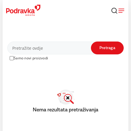
Skip
to
content
Proizvodi
Pretraga
Samo novi proizvodi
Nema rezultata pretraživanja