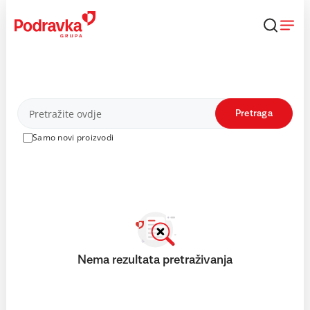
Skip
to
content
Proizvodi
Pretraga
Samo novi proizvodi
Nema rezultata pretraživanja