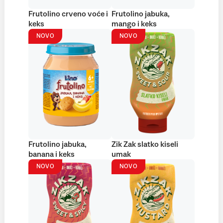
Frutolino crveno voće i
Frutolino jabuka,
keks
mango i keks
NOVO
NOVO
Frutolino jabuka,
Zik Zak slatko kiseli
banana i keks
umak
NOVO
NOVO