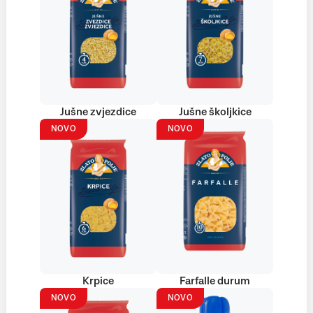
Jušne zvjezdice
Jušne školjkice
NOVO
NOVO
Krpice
Farfalle durum
NOVO
NOVO