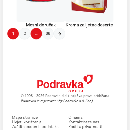
Mesni doručak
Krema za ljetne deserte
1
2
…
36
© 1998 – 2026 Podravka d.d. (Inc) Sva prava pridržana
Podravka je registrirani žig Podravke d.d. (Inc.)
Mapa stranice
O nama
Uvjeti korištenja
Kontaktirajte nas
Zaštita osobnih podataka
Zaštita privatnosti