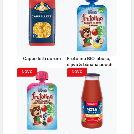
Cappelletti durum
Frutolino BIO jabuka,
šljiva & banana pouch
NOVO
NOVO