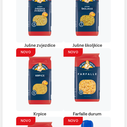
Jušne zvjezdice
Jušne školjkice
NOVO
NOVO
Krpice
Farfalle durum
NOVO
NOVO