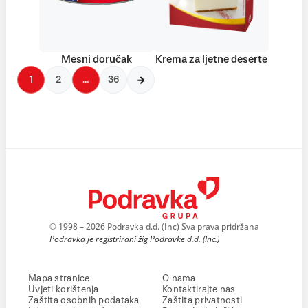
Mesni doručak
Krema za ljetne deserte
1
2
…
36
© 1998 – 2026 Podravka d.d. (Inc) Sva prava pridržana
Podravka je registrirani žig Podravke d.d. (Inc.)
Mapa stranice
O nama
Uvjeti korištenja
Kontaktirajte nas
Zaštita osobnih podataka
Zaštita privatnosti