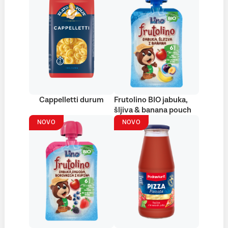
Cappelletti durum
Frutolino BIO jabuka,
šljiva & banana pouch
NOVO
NOVO