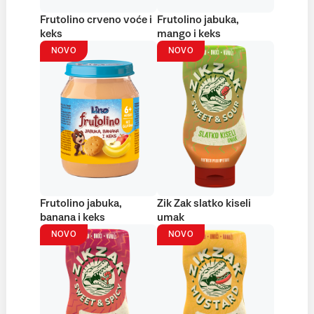
Frutolino crveno voće i
Frutolino jabuka,
keks
mango i keks
NOVO
NOVO
Frutolino jabuka,
Zik Zak slatko kiseli
banana i keks
umak
NOVO
NOVO