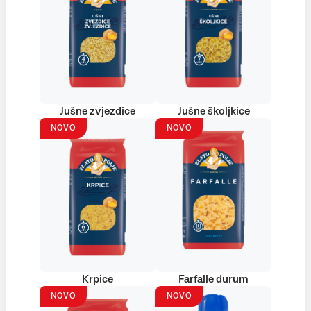
Jušne zvjezdice
Jušne školjkice
NOVO
NOVO
Krpice
Farfalle durum
NOVO
NOVO