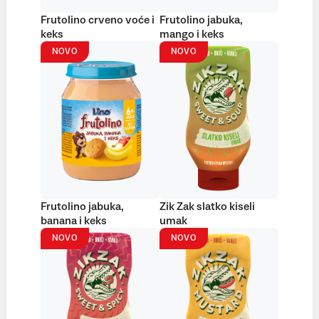
Frutolino crveno voće i
Frutolino jabuka,
keks
mango i keks
NOVO
NOVO
Frutolino jabuka,
Zik Zak slatko kiseli
banana i keks
umak
NOVO
NOVO