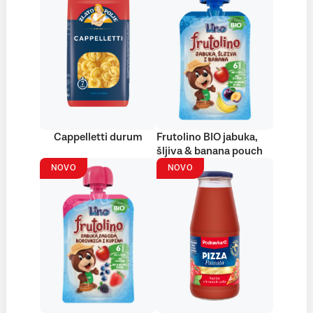
Cappelletti durum
Frutolino BIO jabuka,
šljiva & banana pouch
NOVO
NOVO