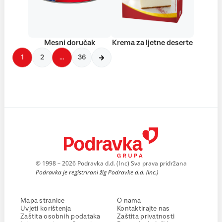
Mesni doručak
Krema za ljetne deserte
1
2
…
36
© 1998 – 2026 Podravka d.d. (Inc) Sva prava pridržana
Podravka je registrirani žig Podravke d.d. (Inc.)
Mapa stranice
O nama
Uvjeti korištenja
Kontaktirajte nas
Zaštita osobnih podataka
Zaštita privatnosti