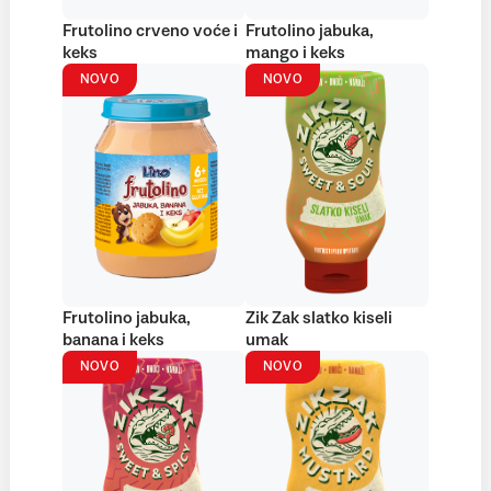
Frutolino crveno voće i
Frutolino jabuka,
keks
mango i keks
NOVO
NOVO
Frutolino jabuka,
Zik Zak slatko kiseli
banana i keks
umak
NOVO
NOVO