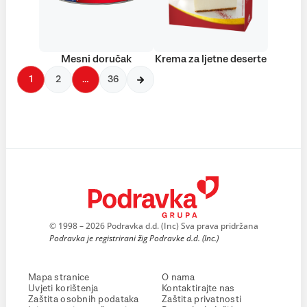
Mesni doručak
Krema za ljetne deserte
1
2
…
36
© 1998 – 2026 Podravka d.d. (Inc) Sva prava pridržana
Podravka je registrirani žig Podravke d.d. (Inc.)
Mapa stranice
O nama
Uvjeti korištenja
Kontaktirajte nas
Zaštita osobnih podataka
Zaštita privatnosti