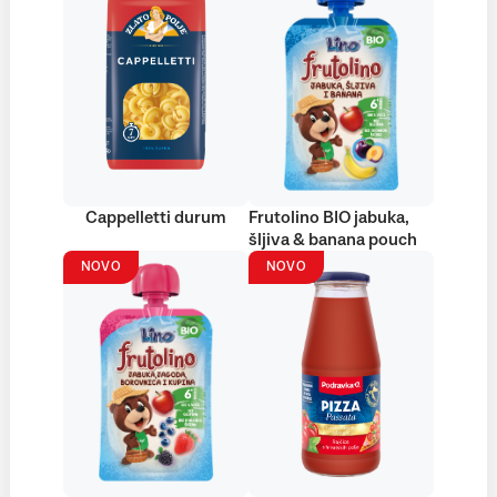
Cappelletti durum
Frutolino BIO jabuka,
šljiva & banana pouch
NOVO
NOVO