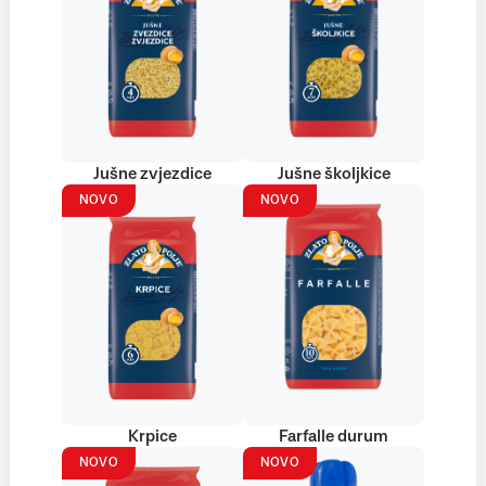
Jušne zvjezdice
Jušne školjkice
NOVO
NOVO
Krpice
Farfalle durum
NOVO
NOVO