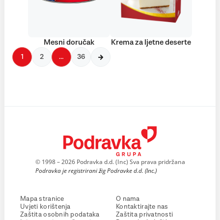
Mesni doručak
Krema za ljetne deserte
1
2
…
36
© 1998 – 2026 Podravka d.d. (Inc) Sva prava pridržana
Podravka je registrirani žig Podravke d.d. (Inc.)
Mapa stranice
O nama
Uvjeti korištenja
Kontaktirajte nas
Zaštita osobnih podataka
Zaštita privatnosti