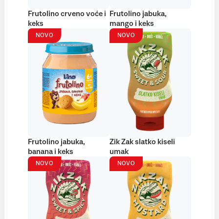
Frutolino crveno voće i
Frutolino jabuka,
keks
mango i keks
NOVO
NOVO
Frutolino jabuka,
Zik Zak slatko kiseli
banana i keks
umak
NOVO
NOVO