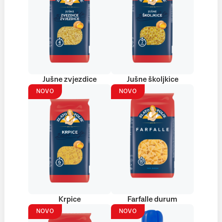
Jušne zvjezdice
Jušne školjkice
NOVO
NOVO
Krpice
Farfalle durum
NOVO
NOVO