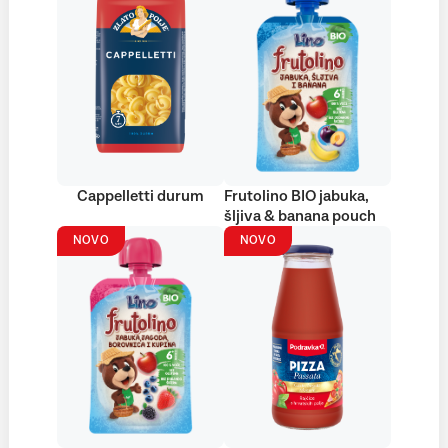
Cappelletti durum
Frutolino BIO jabuka,
šljiva & banana pouch
NOVO
NOVO