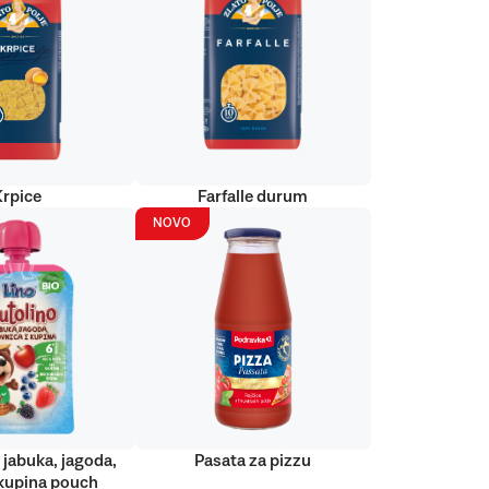
Krpice
Farfalle durum
NOVO
 jabuka, jagoda,
Pasata za pizzu
kupina pouch