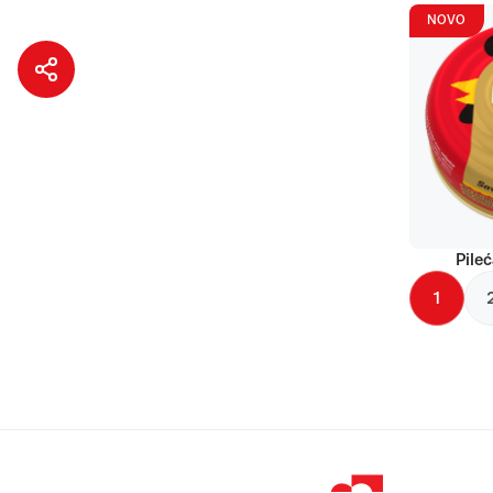
NOVO
Pileć
1