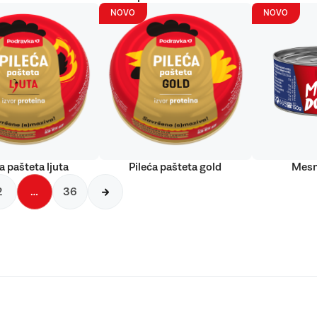
NOVO
NOVO
a pašteta ljuta
Pileća pašteta gold
Mesn
2
…
36