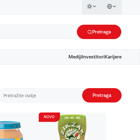
Pretraga
Mediji
Investitori
Karijere
Pretraga
NOVO