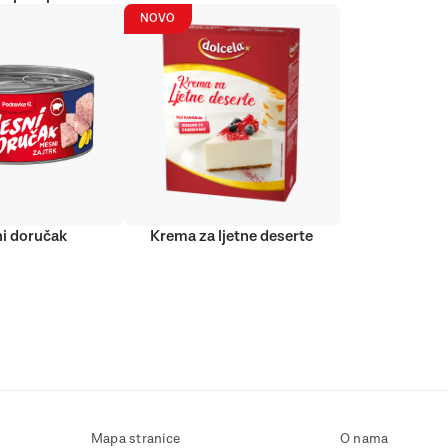
NOVO
i doručak
Krema za ljetne deserte
Mapa stranice
O nama