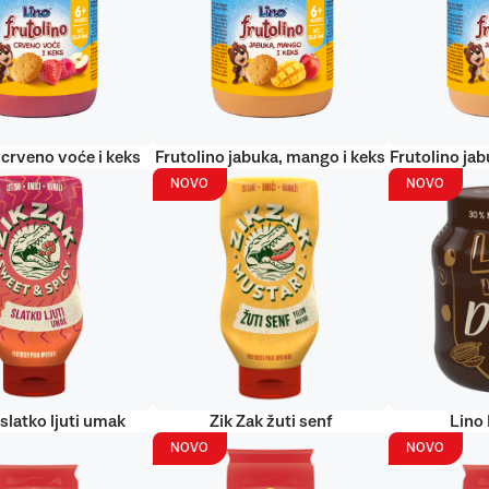
 crveno voće i keks
Frutolino jabuka, mango i keks
Frutolino jab
NOVO
NOVO
 slatko ljuti umak
Zik Zak žuti senf
Lino
NOVO
NOVO