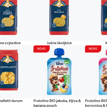
ne zvjezdice
Jušne školjkice
NOVO
NOVO
elletti durum
Frutolino BIO jabuka, šljiva &
Frutolino BIO
banana pouch
borovnica & 