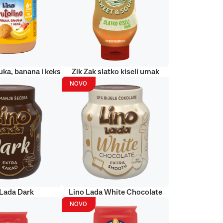
uka, banana i keks
Zik Zak slatko kiseli umak
NOVO
 Lada Dark
Lino Lada White Chocolate
NOVO