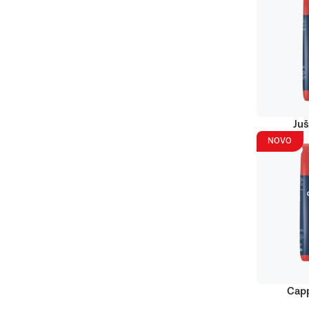
Juš
NOVO
Capp