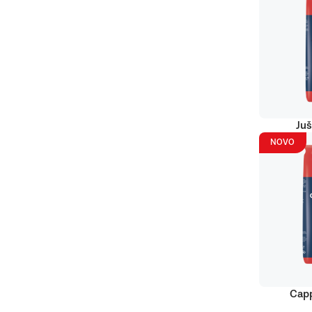
Juš
NOVO
Capp