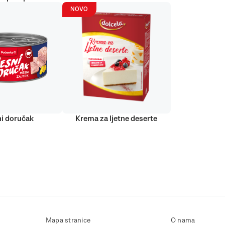
NOVO
i doručak
Krema za ljetne deserte
Mapa stranice
O nama