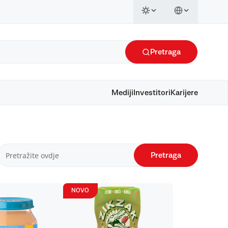
Pretraga
Mediji
Investitori
Karijere
Pretraga
NOVO