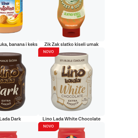
uka, banana i keks
Zik Zak slatko kiseli umak
NOVO
 Lada Dark
Lino Lada White Chocolate
NOVO