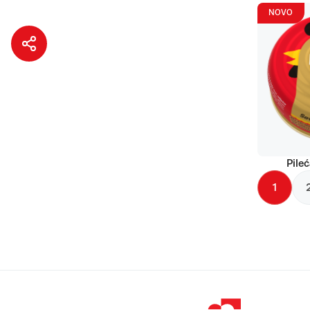
NOVO
Pileć
1