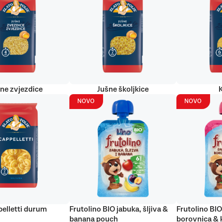
ne zvjezdice
Jušne školjkice
NOVO
NOVO
elletti durum
Frutolino BIO jabuka, šljiva &
Frutolino BIO
banana pouch
borovnica & 