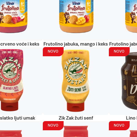
 crveno voće i keks
Frutolino jabuka, mango i keks
Frutolino jab
NOVO
NOVO
 slatko ljuti umak
Zik Zak žuti senf
Lino
NOVO
NOVO