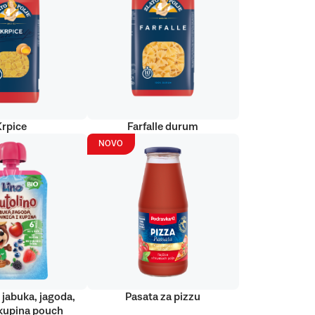
Krpice
Farfalle durum
NOVO
 jabuka, jagoda,
Pasata za pizzu
kupina pouch