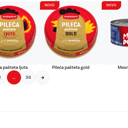
NOVO
NOVO
a pašteta ljuta
Pileća pašteta gold
Mesn
2
…
36