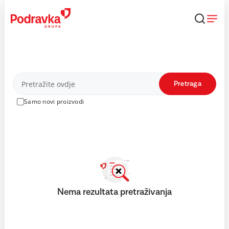
Skip
to
content
Proizvodi
Pretraga
Samo novi proizvodi
Nema rezultata pretraživanja