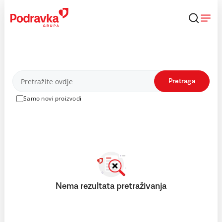
Skip
to
content
Proizvodi
Pretraga
Samo novi proizvodi
Nema rezultata pretraživanja