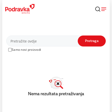
Skip
to
content
Proizvodi
Pretraga
Samo novi proizvodi
Nema rezultata pretraživanja