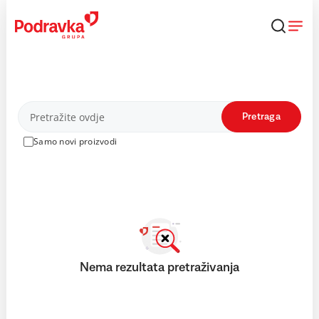
Skip
to
content
Proizvodi
Pretraga
Samo novi proizvodi
Nema rezultata pretraživanja