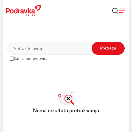
Skip
to
content
Proizvodi
Pretraga
Samo novi proizvodi
Nema rezultata pretraživanja