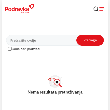
Skip
to
content
Proizvodi
Pretraga
Samo novi proizvodi
Nema rezultata pretraživanja