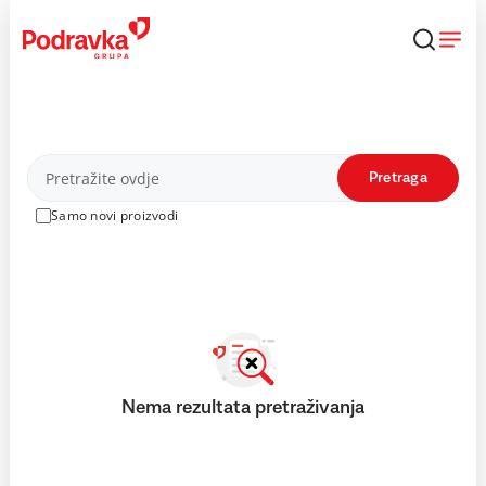
Skip
to
content
Proizvodi
Pretraga
Samo novi proizvodi
Nema rezultata pretraživanja