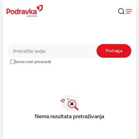
Skip
to
content
Proizvodi
Pretraga
Samo novi proizvodi
Nema rezultata pretraživanja